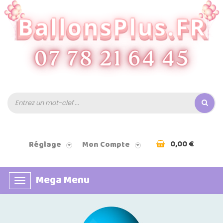
0,00 €
Réglage
Mon Compte
Mega Menu
Basculer
la
navigation