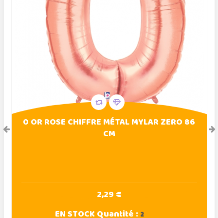
0 OR ROSE CHIFFRE MÉTAL MYLAR ZERO 86
CM
2,29 €
EN STOCK
Quantité :
2