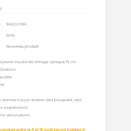
 €
:
BALLOONIA
bnia
Nouveau produit
rd jaune moutarde vintage opaque 15 cm
0ballons
ualité
ble
lle standard pour réaliser des bouquets, des
des suspensions
e vos décorations
ssées entre le 6 et 16 août seront traitées à