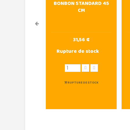
BONBON STANDARD 45
CM
31,56 €
Rupture de stock
RUPTURE DE STOCK