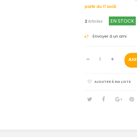
partir du 17 août.
EN STOCK
2
Articles
Envoyer à un ami
AJO
AJOUTER À MA LISTE
Tweet
Partage
Goog
Pi