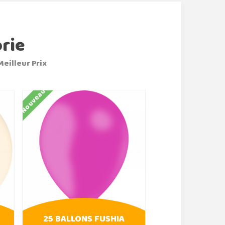
rie
Meilleur Prix
Nouveau
Nouveau
25 BALLONS FUSHIA
BALLONS 