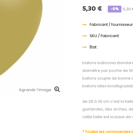
5,30 €
-0%
5,30
Fabricant / fournisseur
SKU / Fabricant:
État :
ballons balloonia standa
diamètre par poche de 10
ballons souple de bonne q
ballons latex biodégrada
Agrandir l'image
de 28 à 30 cm c'est la tai
guirlandes, des arches, 
cette taille est la base d
* Toutes les commandes pa