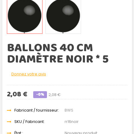
BALLONS 40 CM
DIAMÈTRE NOIR * 5
Donnez votre avis
2,08 €
-0%
2,08 €
Fabricant / fournisseur:
BWS
SKU / Fabricant:
rr16noir
État :
Nouveau produit