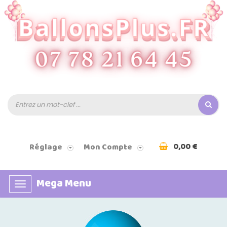
0,00 €
Réglage
Mon Compte
Mega Menu
Basculer
la
navigation