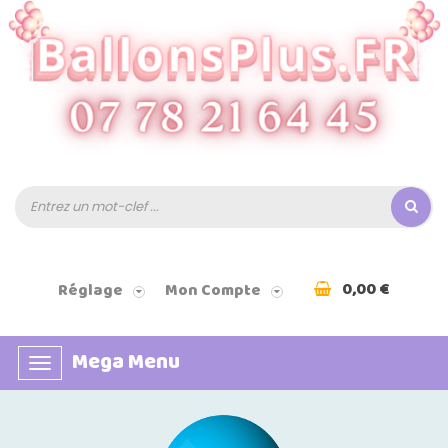
0,00 €
Réglage
Mon Compte
Mega Menu
Basculer
la
navigation