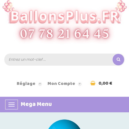
0,00 €
Réglage
Mon Compte
Mega Menu
Basculer
la
navigation