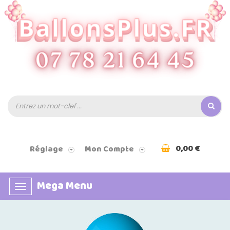
0,00 €
Réglage
Mon Compte
Mega Menu
Basculer
la
navigation