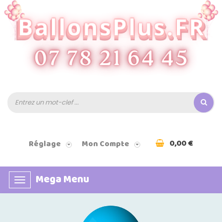
0,00 €
Réglage
Mon Compte
Mega Menu
Basculer
la
navigation