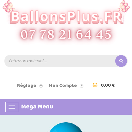
0,00 €
Réglage
Mon Compte
Mega Menu
Basculer
la
navigation