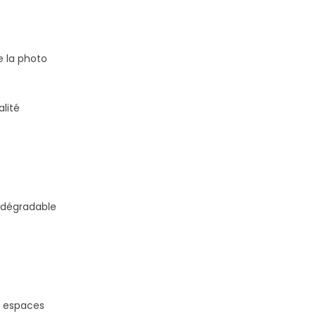
e la photo
lité
biodégradable
s espaces