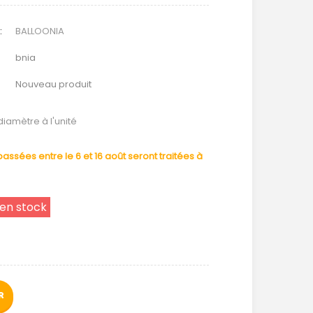
:
BALLOONIA
bnia
Nouveau produit
iamètre à l'unité
ssées entre le 6 et 16 août seront traitées à
 en stock
R