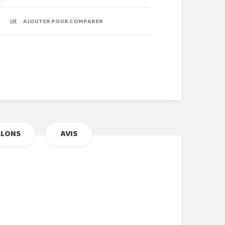
AJOUTER POUR COMPARER
r
le+
nterest
LLONS
AVIS