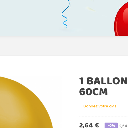
1 BALLO
60CM
Donnez votre avis
2,64 €
-0%
2,64