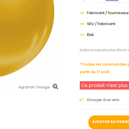
Fabricant / fournisseur
SKU / Fabricant:
État :
ballons baudruche 60cm d
* Toutes les commandes pa
partir du 17 août.
Ce produit n'est plus
Agrandir l'image
Envoyer à un ami
AJOUTER AU PANIE