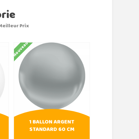
rie
Meilleur Prix
Nouveau
Nouveau
1 BALLON ARGENT
1 BALLON 
STANDARD 60 CM
STANDARD