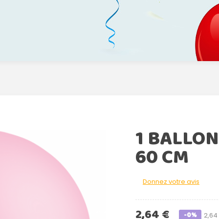
1 BALLO
60 CM
Donnez votre avis
2,64 €
-0%
2,64