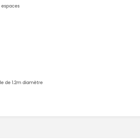
s espaces
ule de 1.2m diamètre