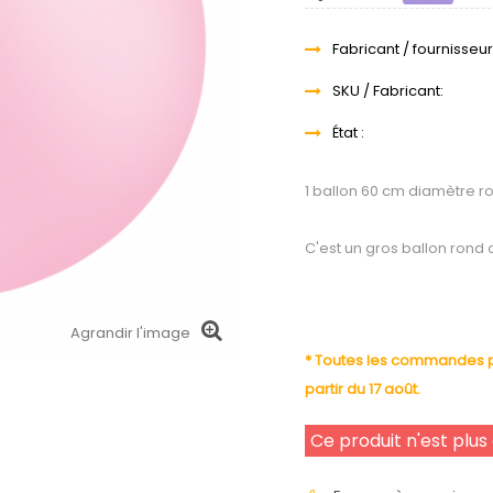
Fabricant / fournisseur
SKU / Fabricant:
État :
1 ballon 60 cm diamètre 
C'est un gros ballon rond
Agrandir l'image
* Toutes les commandes pa
partir du 17 août.
Ce produit n'est plus