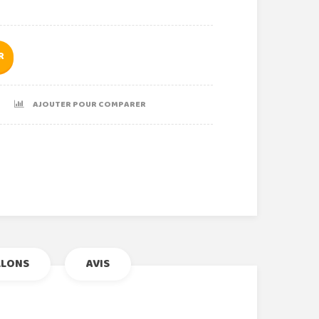
R
AJOUTER POUR COMPARER
r
le+
nterest
LLONS
AVIS