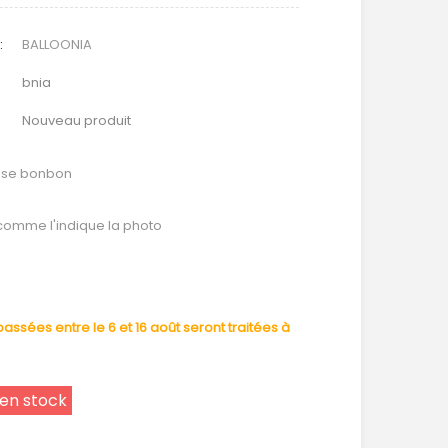
:
BALLOONIA
bnia
Nouveau produit
rose bonbon
 comme l'indique la photo
ssées entre le 6 et 16 août seront traitées à
 en stock