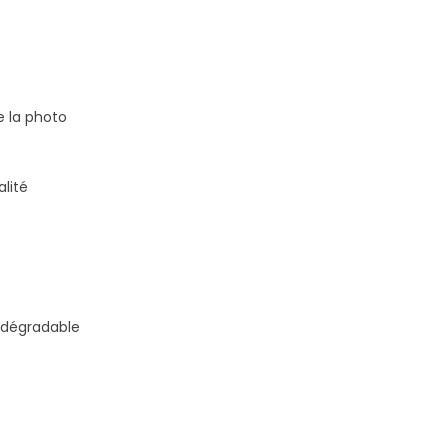
e la photo
lité
odégradable