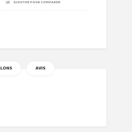
AJOUTER POUR COMPARER
r
le+
nterest
LLONS
AVIS