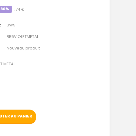
-30%
1,74 €
:
BWS
RR5VIOLETMETAL
Nouveau produit
ET METAL
UTER AU PANIER