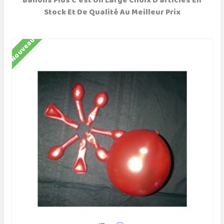
Ballons Plus C'est Un Large Choix D'articles En
Stock Et De Qualité Au Meilleur Prix
Nouveau
N