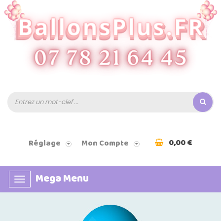
0,00 €
Réglage
Mon Compte
Mega Menu
Basculer
la
navigation