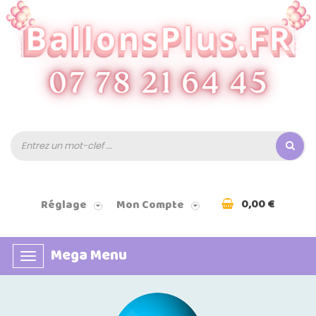
0,00 €
Réglage
Mon Compte
Mega Menu
Basculer
la
navigation