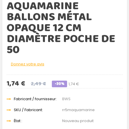
AQUAMARINE
BALLONS MÉTAL
OPAQUE 12 CM
DIAMÈTRE POCHE DE
50
Donnez votre avis
1,74 €
2,49 €
-30%
1,74 €
Fabricant / fournisseur:
BWS
SKU / Fabricant:
rr5maquamarine
État :
Nouveau produit