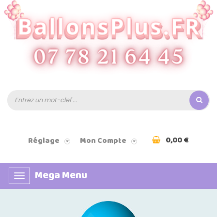
0,00 €
Réglage
Mon Compte
Mega Menu
Basculer
la
navigation