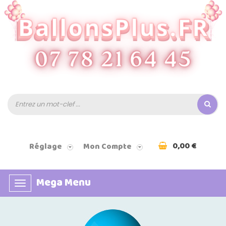
0,00 €
Réglage
Mon Compte
Mega Menu
Basculer
la
navigation