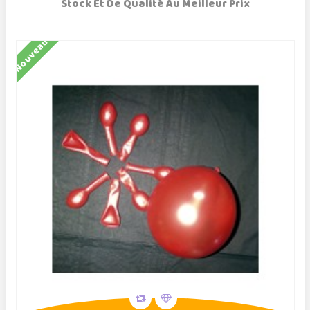
Stock Et De Qualité Au Meilleur Prix
Nouveau
N