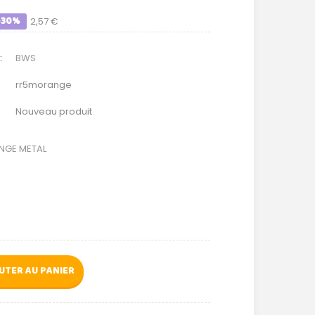
-30%
2,57 €
:
BWS
rr5morange
Nouveau produit
ANGE METAL
UTER AU PANIER