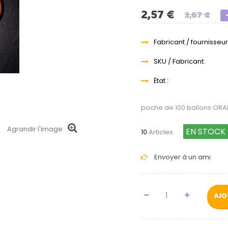
2,57 €
3,67 €
Fabricant / fournisseur
SKU / Fabricant:
État :
poche de 100 ballons OR
Agrandir l'image
EN STOCK
10
Articles
Envoyer à un ami
AJO