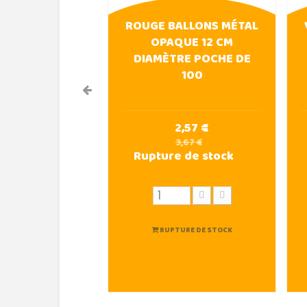
ROUGE BALLONS MÉTAL
OPAQUE 12 CM
DIAMÈTRE POCHE DE
100
2,57 €
3,67 €
Rupture de stock
RUPTURE DE STOCK