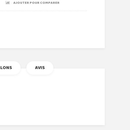
AJOUTER POUR COMPARER
r
le+
nterest
LLONS
AVIS