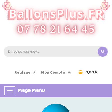
0,00 €
Réglage
Mon Compte
Mega Menu
Basculer
la
navigation