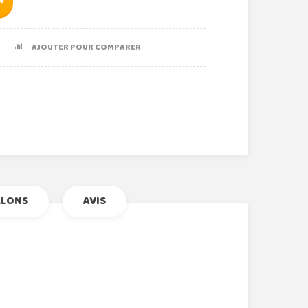
R
AJOUTER POUR COMPARER
r
le+
nterest
LLONS
AVIS