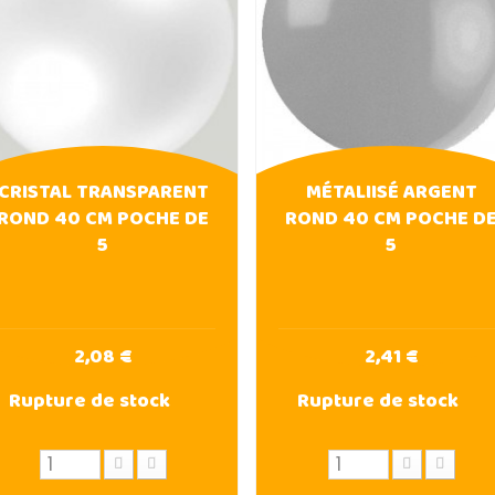
CRISTAL TRANSPARENT
MÉTALIISÉ ARGENT
ROND 40 CM POCHE DE
ROND 40 CM POCHE D
5
5
2,08 €
2,41 €
Rupture de stock
Rupture de stock