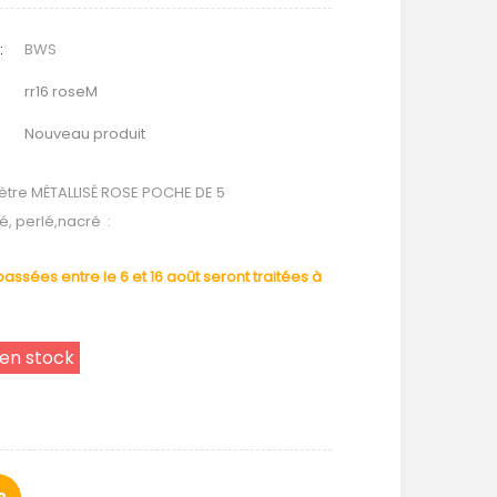
:
BWS
rr16 roseM
Nouveau produit
tre MÉTALLISÉ ROSE POCHE DE 5
sé, perlé,nacré :
ssées entre le 6 et 16 août seront traitées à
 en stock