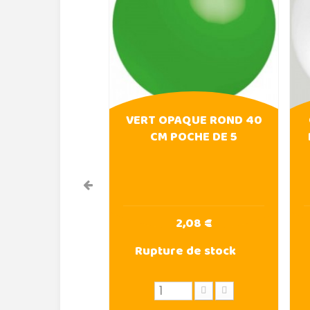
VERT OPAQUE ROND 40
CM POCHE DE 5
2,08 €
Rupture de stock