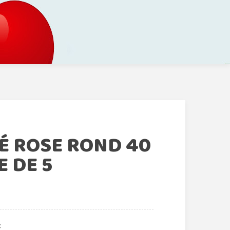
É ROSE ROND 40
 DE 5
€