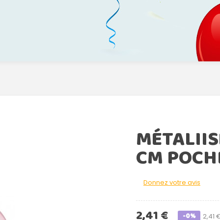
MÉTALIIS
CM POCHE
Donnez votre avis
2,41 €
-0%
2,41 