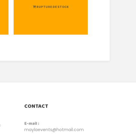
RUPTURE DE STOCK
RUPTURE DE
CONTACT
E-mail :
s
maylaevents@hotmail.com