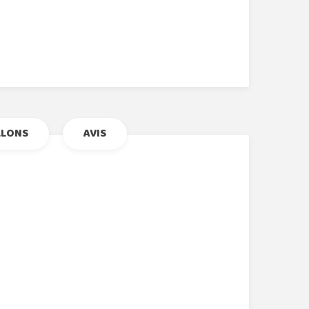
r
le+
nterest
LLONS
AVIS