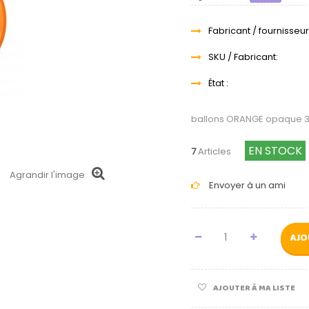
Fabricant / fournisseur
SKU / Fabricant:
État :
ballons ORANGE opaque 3
EN STOCK
7
Articles
Agrandir l'image
Envoyer à un ami
AJO
AJOUTER À MA LISTE