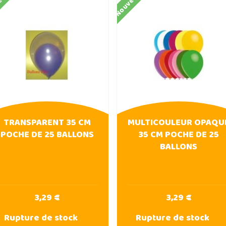
eau
Nouveau
TRANSPARENT 35 CM
MULTICOULEUR OPAQU
POCHE DE 25 BALLONS
35 CM POCHE DE 25
BALLONS
3,29 €
3,29 €
Rupture de stock
Rupture de stock