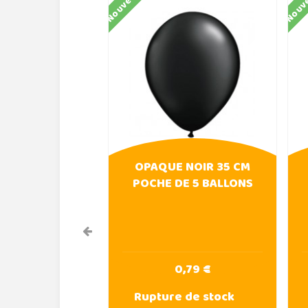
Nouveau
Nouv
OPAQUE NOIR 35 CM
POCHE DE 5 BALLONS
0,79 €
Rupture de stock