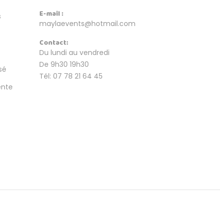
E-mail :
s
maylaevents@hotmail.com
Contact:
Du lundi au vendredi
De 9h30 19h30
sé
Tél: 07 78 21 64 45
ente