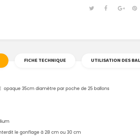
Tweet
Partage
Goog
Pi
FICHE TECHNIQUE
UTILISATION DES BA
E opaque 35cm diamètre par poche de 25 ballons
élium
interdit le gonflage à 28 cm ou 30 cm