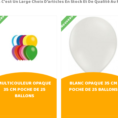
 C'est Un Large Choix D'articles En Stock Et De Qualité Au 
eau
Nouveau
MULTICOULEUR OPAQUE
BLANC OPAQUE 35 CM
35 CM POCHE DE 25
POCHE DE 25 BALLONS
BALLONS