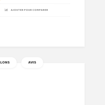
AJOUTER POUR COMPARER
r
le+
nterest
LLONS
AVIS