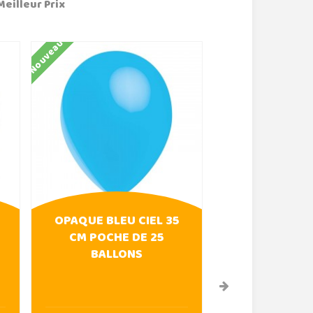
Meilleur Prix
Nouveau
Nouveau
OPAQUE BLEU CIEL 35
OPAQUE ORAN
CM POCHE DE 25
POCHE DE 5 
BALLONS