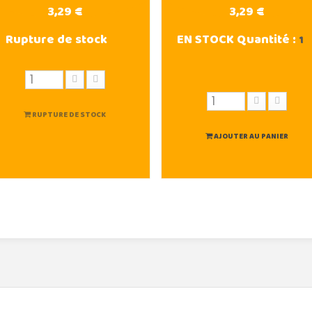
3,29 €
3,29 €
Rupture de stock
EN STOCK
Quantité :
1
RUPTURE DE STOCK
AJOUTER AU PANIER