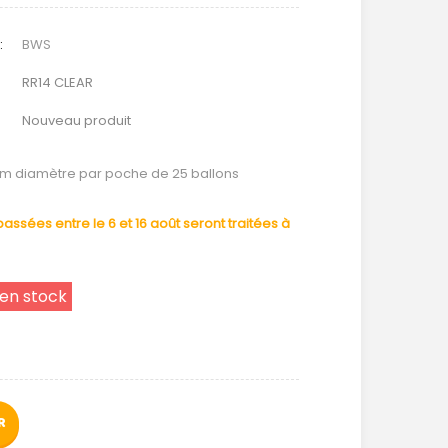
:
BWS
RR14 CLEAR
Nouveau produit
m diamètre par poche de 25 ballons
ssées entre le 6 et 16 août seront traitées à
 en stock
R