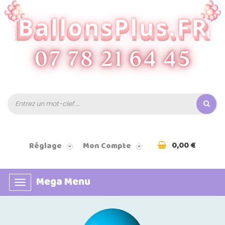
0,00 €
Réglage
Mon Compte
Mega Menu
Basculer
la
navigation