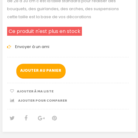
de 28 à 30 cm c'est la taille standard pour réaliser des
bouquets, des guirlandes, des arches, des suspensions
cette taille est la base de vos décorations
Ce produit n'est plus en stock
Envoyer à un ami
AJOUTER AU PANIER
AJOUTER À MA LISTE
AJOUTER POUR COMPARER
Tweet
Partager
Google+
Pinterest