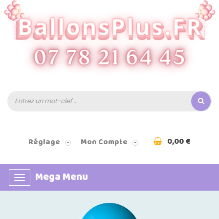
0,00 €
Réglage
Mon Compte
Mega Menu
Basculer
la
navigation