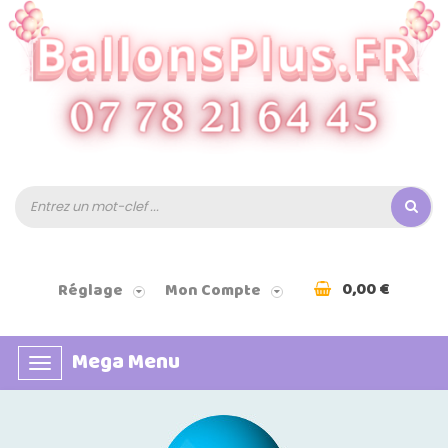
0,00 €
Réglage
Mon Compte
Mega Menu
Basculer
la
navigation