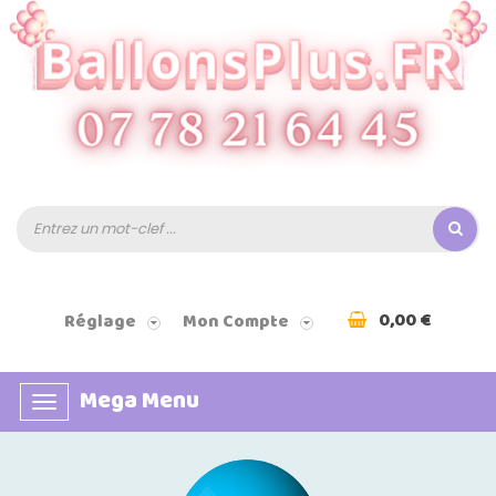
0,00 €
Réglage
Mon Compte
Mega Menu
Basculer
la
navigation