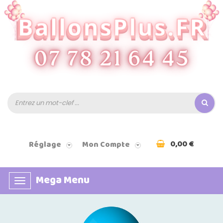
0,00 €
Réglage
Mon Compte
Mega Menu
Basculer
la
navigation