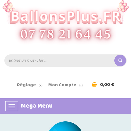
0,00 €
Réglage
Mon Compte
Mega Menu
Basculer
la
navigation