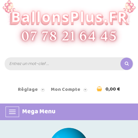
0,00 €
Réglage
Mon Compte
Mega Menu
Basculer
la
navigation