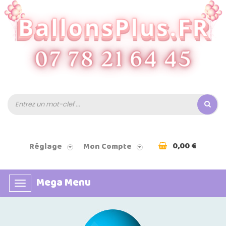
0,00 €
Réglage
Mon Compte
Mega Menu
Basculer
la
navigation