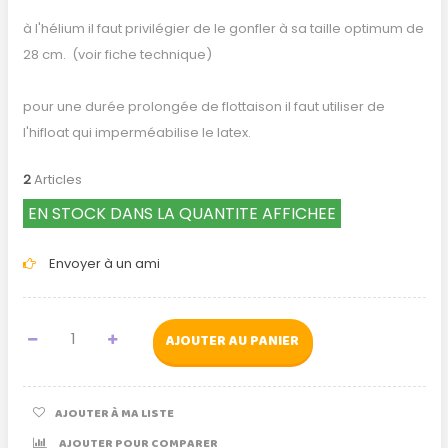
à l'hélium il faut privilégier de le gonfler à sa taille optimum de
28 cm. (voir fiche technique)
pour une durée prolongée de flottaison il faut utiliser de
l'hifloat qui imperméabilise le latex.
2
Articles
EN STOCK DANS LA QUANTITE AFFICHEE
Envoyer à un ami
AJOUTER AU PANIER
AJOUTER À MA LISTE
AJOUTER POUR COMPARER