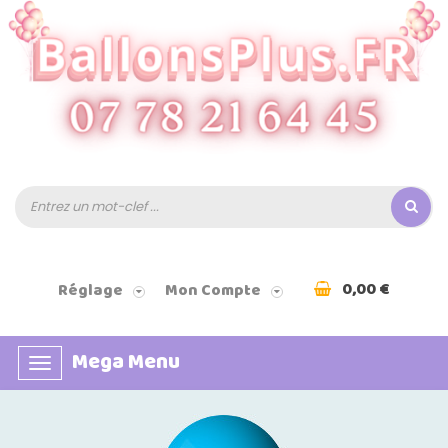
0,00 €
Réglage
Mon Compte
Mega Menu
Basculer
la
navigation