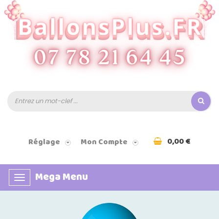
0,00 €
Réglage
Mon Compte
Mega Menu
Basculer
la
navigation