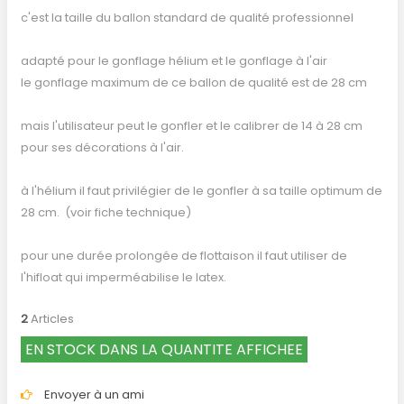
c'est la taille du ballon standard de qualité professionnel
adapté pour le gonflage hélium et le gonflage à l'air
le gonflage maximum de ce ballon de qualité est de 28 cm
mais l'utilisateur peut le gonfler et le calibrer de 14 à 28 cm
pour ses décorations à l'air.
à l'hélium il faut privilégier de le gonfler à sa taille optimum de
28 cm. (voir fiche technique)
pour une durée prolongée de flottaison il faut utiliser de
l'hifloat qui imperméabilise le latex.
2
Articles
EN STOCK DANS LA QUANTITE AFFICHEE
Envoyer à un ami