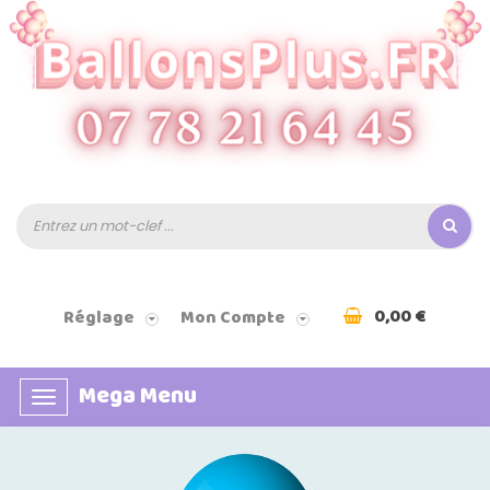
0,00 €
Réglage
Mon Compte
Mega Menu
Basculer
la
navigation