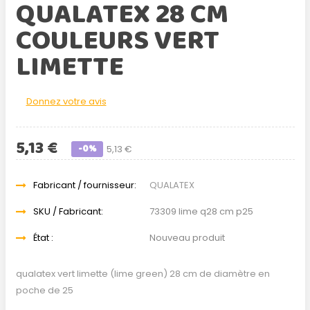
QUALATEX 28 CM
COULEURS VERT
LIMETTE
Donnez votre avis
5,13 €
-0%
5,13 €
Fabricant / fournisseur:
QUALATEX
SKU / Fabricant:
73309 lime q28 cm p25
État :
Nouveau produit
qualatex vert limette (lime green) 28 cm de diamètre en
poche de 25