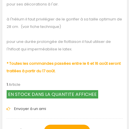
pour ses décorations à l'air.
à l'hélium il faut privilégier de le gonfler à sa taille optimum de
28 cm. (voir fiche technique)
pour une durée prolongée de flottaison il faut utiliser de
l'hifloat qui imperméabilise le latex.
* Toutes les commandes passées entre le 6 et 16 août seront
traitées à partir du 17 août.
1
Article
EN STOCK DANS LA QUANTITE AFFICHEE
Envoyer à un ami