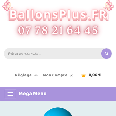
0,00 €
Réglage
Mon Compte
Mega Menu
Basculer
la
navigation