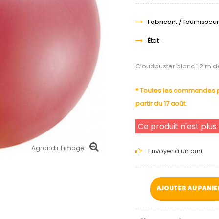
Fabricant / fournisseur
État :
Cloudbuster blanc 1.2 m 
* Toutes les commandes pa
partir du 17 août.
Ce produit n'est plus
Agrandir l'image
Envoyer à un ami
AJOUTER AU PANIE