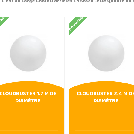
 C'est Un Large Choix D'articles En Stock Et De Qualité Au 
eau
Nouveau
CLOUDBUSTER 1.7 M DE
CLOUDBUSTER 2.4 M D
DIAMÈTRE
DIAMÈTRE