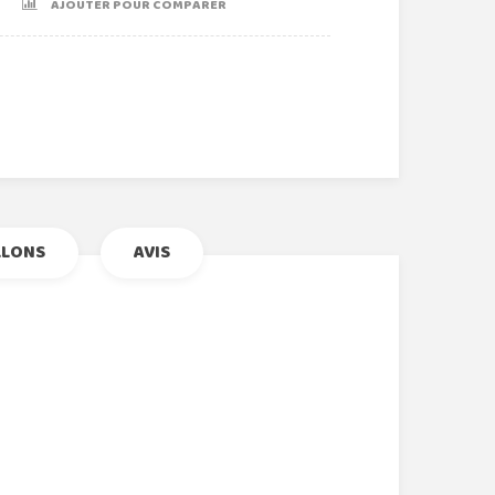
AJOUTER POUR COMPARER
r
le+
nterest
LLONS
AVIS