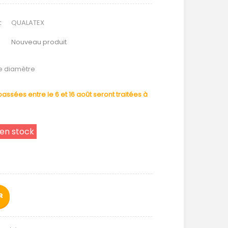
:
QUALATEX
Nouveau produit
de diamètre
ssées entre le 6 et 16 août seront traitées à
 en stock
R