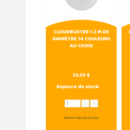
CLOUDBUSTER 1.2 M DE
DIAMÈTRE 14 COULEURS
AU CHOIX
23,33 €
Rupture de stock
RUPTURE DE STOCK