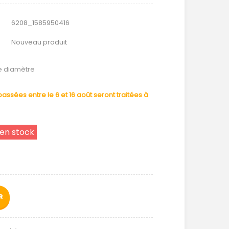
6208_1585950416
Nouveau produit
e diamètre
ssées entre le 6 et 16 août seront traitées à
 en stock
R