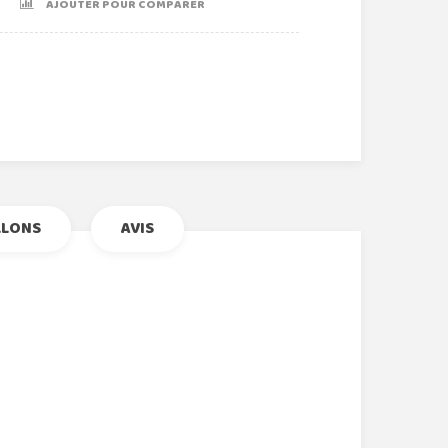
AJOUTER POUR COMPARER
r
le+
nterest
LLONS
AVIS