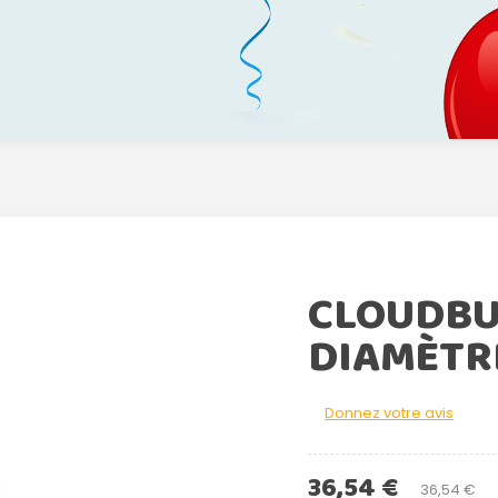
CLOUDBUS
DIAMÈTR
Donnez votre avis
36,54 €
36,54 €