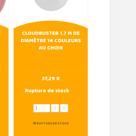
E
CLOUDBUSTER 1.7 M DE
DIAMÈTRE 14 COULEURS
AU CHOIX
37,29 €
Rupture de stock
RUPTURE DE STOCK