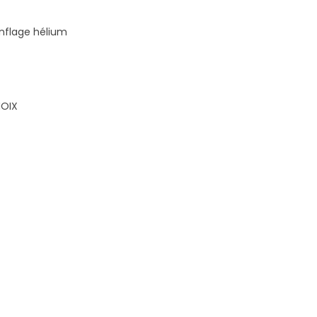
gonflage hélium
HOIX