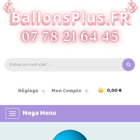
0,00 €
Réglage
Mon Compte
Mega Menu
Basculer
la
navigation