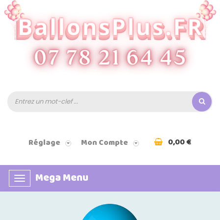
0,00 €
Réglage
Mon Compte
Mega Menu
Basculer
la
navigation