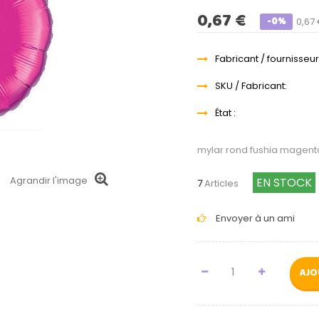
0,67 €
-0%
0,67
Fabricant / fournisseur
SKU / Fabricant:
État :
mylar rond fushia magent
Agrandir l'image
EN STOCK
7
Articles
Envoyer à un ami
AJO