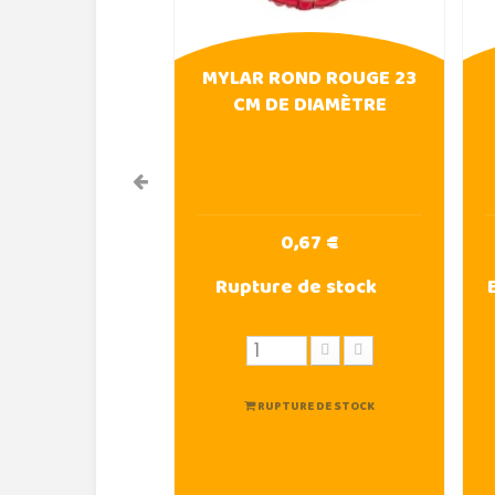
MYLAR ROND ROUGE 23
CM DE DIAMÈTRE
0,67 €
Rupture de stock
RUPTURE DE STOCK