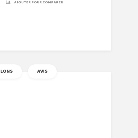
AJOUTER POUR COMPARER
r
le+
nterest
LLONS
AVIS