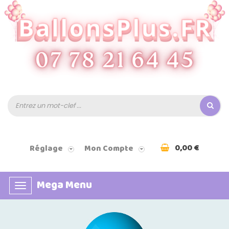
0,00 €
Réglage
Mon Compte
Mega Menu
Basculer
la
navigation