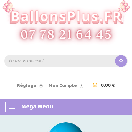
0,00 €
Réglage
Mon Compte
Mega Menu
Basculer
la
navigation