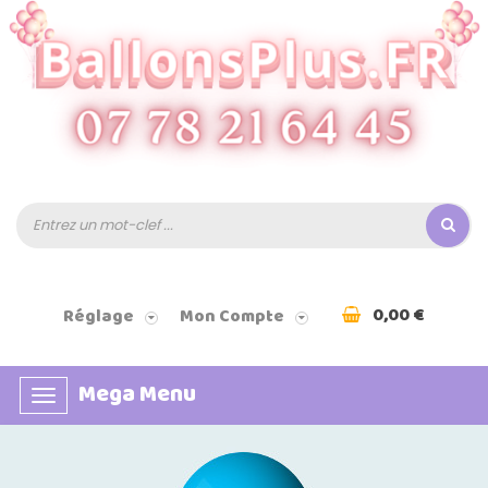
0,00 €
Réglage
Mon Compte
Mega Menu
Basculer
la
navigation