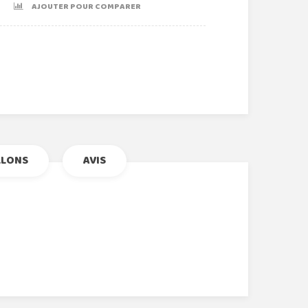
AJOUTER POUR COMPARER
r
le+
nterest
LLONS
AVIS