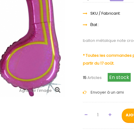
SKU / Fabricant:
État :
ballon métalique note cr
* Toutes les commandes pa
partir du 17 août.
En stock
15
Articles
Agrandir l'image
Envoyer à un ami
AJO