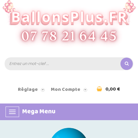
0,00 €
Réglage
Mon Compte
Mega Menu
Basculer
la
navigation