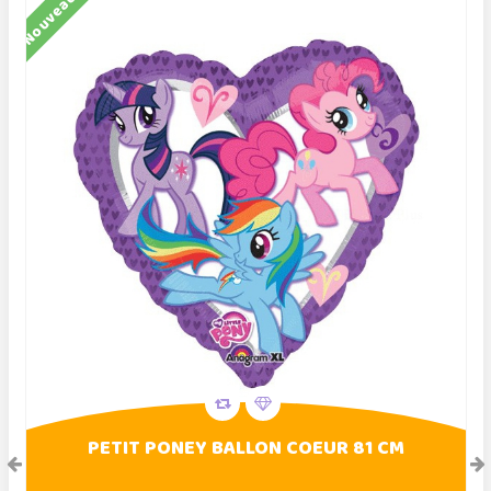
Nouveau
N
PETIT PONEY BALLON COEUR 81 CM