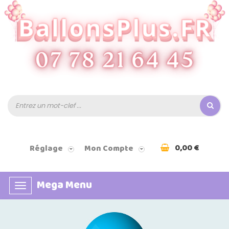
0,00 €
Réglage
Mon Compte
Mega Menu
Basculer
la
navigation