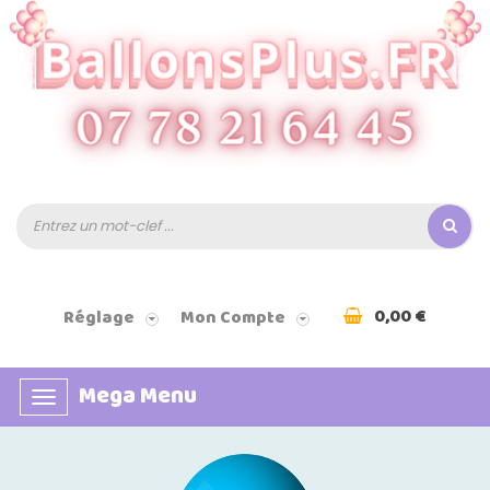
0,00 €
Réglage
Mon Compte
Mega Menu
Basculer
la
navigation