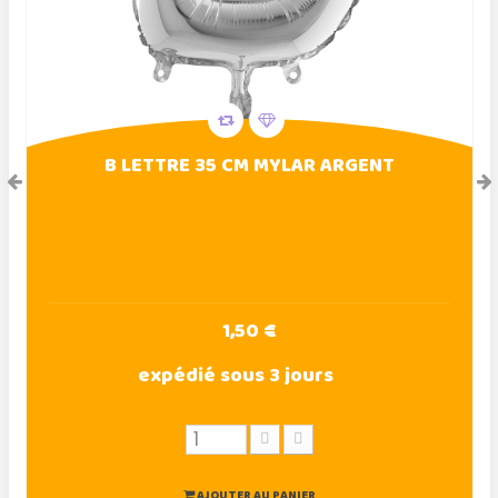
B LETTRE 35 CM MYLAR ARGENT
1,50 €
expédié sous 3 jours
AJOUTER AU PANIER