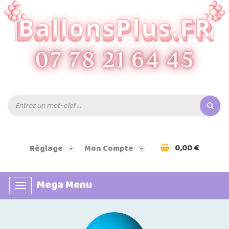
0,00 €
Réglage
Mon Compte
Mega Menu
Basculer
la
navigation