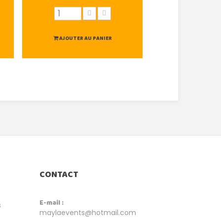
AJOUTER AU PANIER
AJOUTER AU
CONTACT
E-mail :
s
maylaevents@hotmail.com