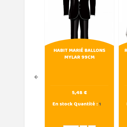
HABIT MARIÉ BALLONS
MYLAR 99CM
5,48 €
En stock
Quantité :
1