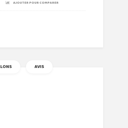
AJOUTER POUR COMPARER
r
le+
nterest
LLONS
AVIS