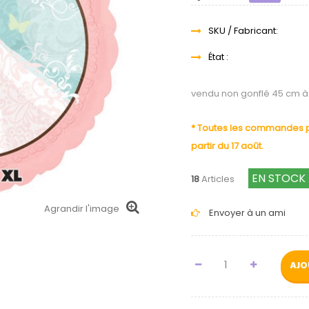
SKU / Fabricant:
État :
vendu non gonflé 45 cm à 
* Toutes les commandes pa
partir du 17 août.
EN STOCK 
18
Articles
Agrandir l'image
Envoyer à un ami
AJO