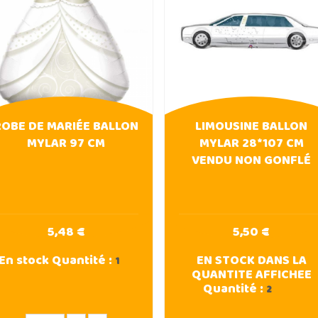
ROBE DE MARIÉE BALLON
LIMOUSINE BALLON
MYLAR 97 CM
MYLAR 28*107 CM
VENDU NON GONFLÉ
5,48 €
5,50 €
En stock
Quantité :
EN STOCK DANS LA
1
QUANTITE AFFICHEE
Quantité :
2