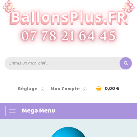
0,00 €
Réglage
Mon Compte
Mega Menu
Basculer
la
navigation