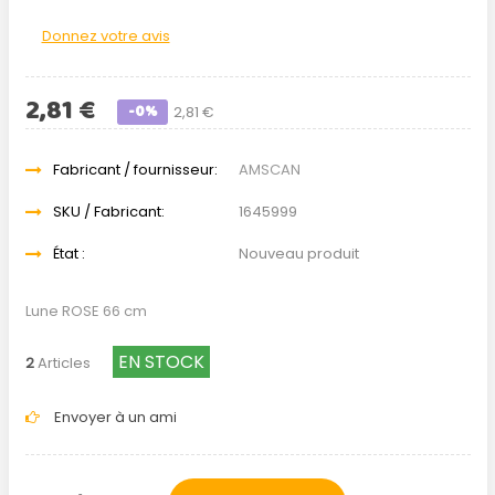
Donnez votre avis
2,81 €
-0%
2,81 €
Fabricant / fournisseur:
AMSCAN
SKU / Fabricant:
1645999
État :
Nouveau produit
Lune ROSE 66 cm
EN STOCK
2
Articles
Envoyer à un ami