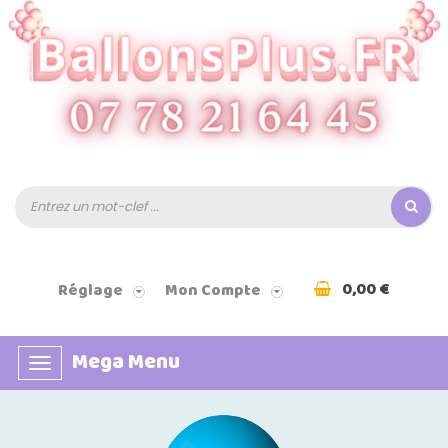
0,00 €
Réglage
Mon Compte
Mega Menu
Basculer
la
navigation