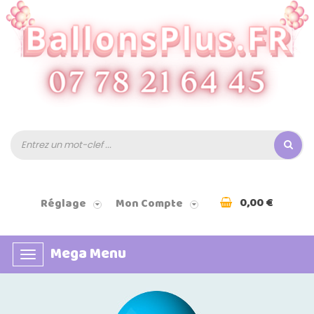
0,00 €
Réglage
Mon Compte
Mega Menu
Basculer
la
navigation