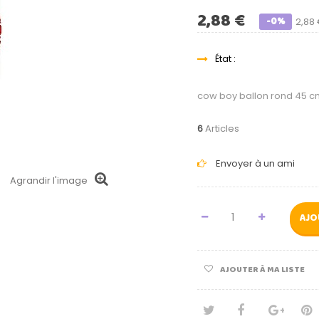
2,88 €
-0%
2,88
État :
cow boy ballon rond 45 cm
6
Articles
Envoyer à un ami
Agrandir l'image
AJO
AJOUTER À MA LISTE