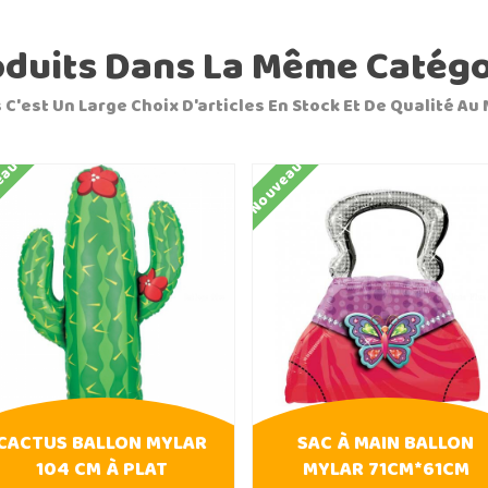
oduits Dans La Même Catégo
 C'est Un Large Choix D'articles En Stock Et De Qualité Au 
eau
Nouveau
CACTUS BALLON MYLAR
SAC À MAIN BALLON
104 CM À PLAT
MYLAR 71CM*61CM