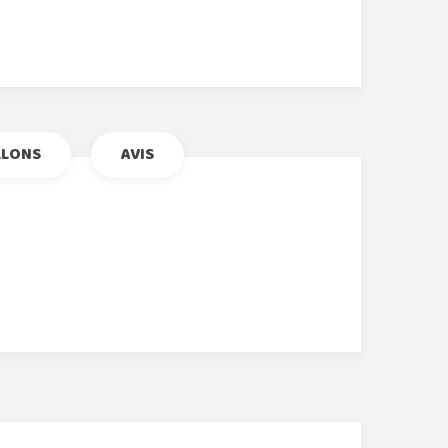
r
le+
nterest
LLONS
AVIS