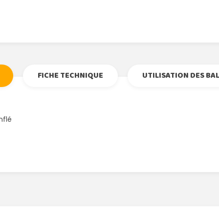
Tweet
Partage
Goog
Pi
FICHE TECHNIQUE
UTILISATION DES BA
nflé