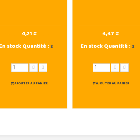
4,21 €
4,47 €
En stock
Quantité :
En stock
Quantité :
2
2
AJOUTER AU PANIER
AJOUTER AU PANIER